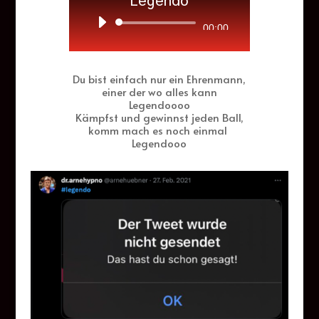
Legendo
Audio-
00:00
Player
Du bist einfach nur ein Ehrenmann,
einer der wo alles kann
Legendoooo
Kämpfst und gewinnst jeden Ball,
komm mach es noch einmal
Legendooo