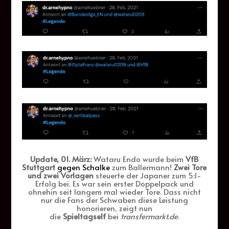
Update, 01. März:
Wataru Endo wurde beim
VfB
Stuttgart
gegen Schalke
zum Ballermann!
Zwei Tore
und zwei Vorlagen
steuerte der Japaner zum 5:1-
Erfolg bei. Es war sein erster Doppelpack und
ohnehin seit langem mal wieder Tore. Dass nicht
nur die Fans der Schwaben diese Leistung
honorieren, zeigt nun
die
Spieltagself
bei
transfermarkt.de
.